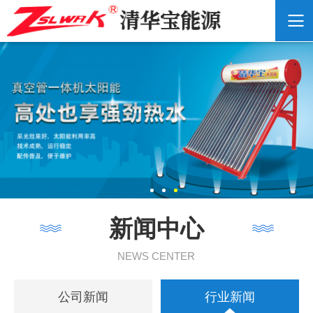
新闻中心
NEWS CENTER
公司新闻
行业新闻