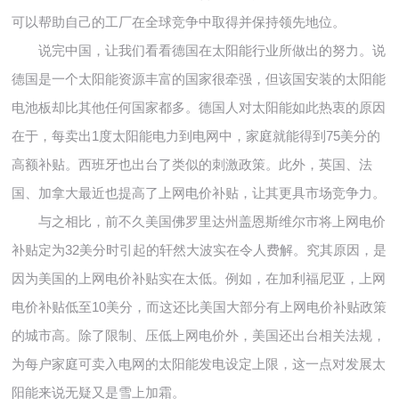
可以帮助自己的工厂在全球竞争中取得并保持领先地位。
说完中国，让我们看看德国在太阳能行业所做出的努力。说
德国是一个太阳能资源丰富的国家很牵强，但该国安装的太阳能
电池板却比其他任何国家都多。德国人对太阳能如此热衷的原因
在于，每卖出1度太阳能电力到电网中，家庭就能得到75美分的
高额补贴。西班牙也出台了类似的刺激政策。此外，英国、法
国、加拿大最近也提高了上网电价补贴，让其更具市场竞争力。
与之相比，前不久美国佛罗里达州盖恩斯维尔市将上网电价
补贴定为32美分时引起的轩然大波实在令人费解。究其原因，是
因为美国的上网电价补贴实在太低。例如，在加利福尼亚，上网
电价补贴低至10美分，而这还比美国大部分有上网电价补贴政策
的城市高。除了限制、压低上网电价外，美国还出台相关法规，
为每户家庭可卖入电网的太阳能发电设定上限，这一点对发展太
阳能来说无疑又是雪上加霜。