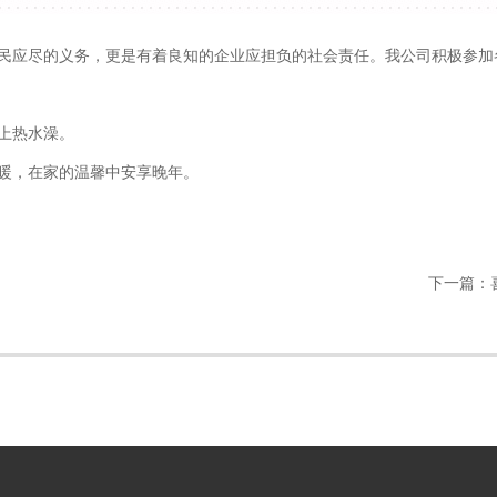
民应尽的义务，更是有着良知的企业应担负的社会责任。我公司积极参加
上热水澡。
暖，在家的温馨中安享晚年。
下一篇：