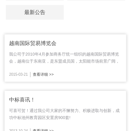
最新公告
越南国际贸易博览会
我公司于2010年4月参加商务厅统一组织的越南国际贸易博览
会，越南位于东南亚，是东盟成员国，太阳能市场前景广阔，
潜力无限。我公司总经理亲赴越南，会上人潮涌动，清华宝太
2015-03-21
查看详细 >>
阳能一系列产品深受越南方面的青睐。此次...
中标喜讯！
可喜可贺！通过我公司大家的不懈努力、积极进取与创新，成
功中标池州教育园区安置房900套!
2013-10-24
查看详细 >>